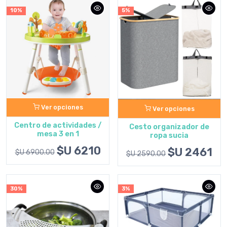
10%
5%
Ver opciones
Ver opciones
Centro de actividades /
Cesto organizador de
mesa 3 en 1
ropa sucia
$U 6210
$U 2461
$U 6900.00
$U 2590.00
30%
3%