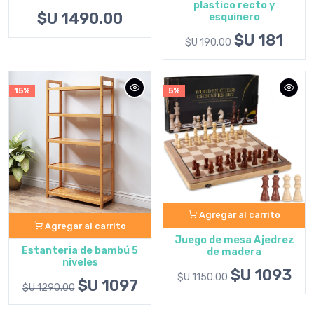
plastico recto y
$U 1490.00
esquinero
$U 181
$U 190.00
15%
5%
Agregar al carrito
Agregar al carrito
Juego de mesa Ajedrez
Estanteria de bambú 5
de madera
niveles
$U 1093
$U 1150.00
$U 1097
$U 1290.00