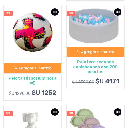
3%
5%
Agregar al carrito
Pelotero redondo
acolchonado con 200
Agregar al carrito
pelotas
Pelota fútbol luminosa
$U 4171
$U 4390.00
#5
$U 1252
$U 1290.00
5%
3%