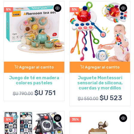
5%
5%
Agregar al carrito
Agregar al carrito
Juego de té en madera
Juguete Montessori
colores pasteles
sensorial de silicona,
cuerdas y mordillos
$U 751
$U 790.00
$U 523
$U 550.00
5%
35%