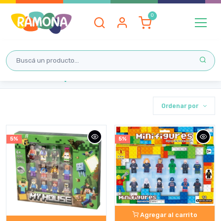
Inicio
¡Los más vendidos!
Ordenar por
5%
5%
Agregar al carrito