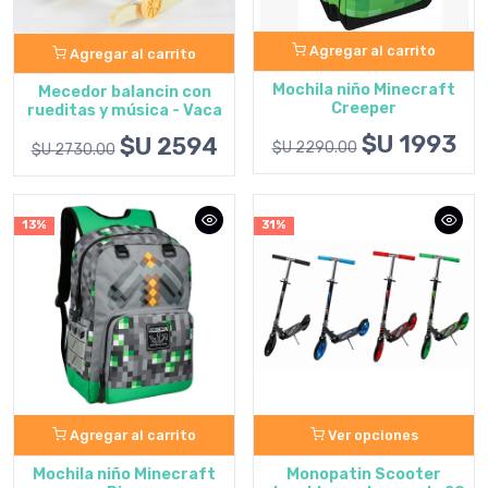
Agregar al carrito
Agregar al carrito
Mochila niño Minecraft
Mecedor balancin con
Creeper
rueditas y música - Vaca
$U 1993
$U 2594
$U 2290.00
$U 2730.00
13%
31%
Agregar al carrito
Ver opciones
Mochila niño Minecraft
Monopatin Scooter