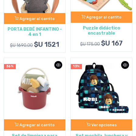
Agregar al carrito
Agregar al carrito
Puzzle didáctico
PORTA BEBÉ INFANTINO -
encastrable
4 en 1
$U 167
$U 1521
$U 175.00
$U 1690.00
36%
13%
Agregar al carrito
Ver opciones
Set de limpieza para
Set mochila, lunchera y