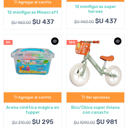
Agregar al carrito
12 minifiguras super
heroes
12 minifiguras Minecraft
$U 437
$U 437
$U 460.00
$U 460.00
5%
10%
Agregar al carrito
Ver opciones
Arena cinética mágica en
Bici/Chiva super liviana
tupper
con canasto
$U 295
$U 981
$U 310.00
$U 1090.00