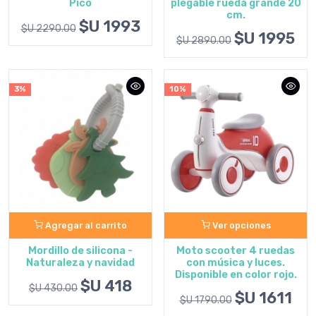
Pico
plegable rueda grande 20
cm.
$U 1993
$U 2290.00
$U 1995
$U 2890.00
3%
10%
Agregar al carrito
Ver opciones
Mordillo de silicona -
Moto scooter 4 ruedas
Naturaleza y navidad
con música y luces.
Disponible en color rojo.
$U 418
$U 430.00
$U 1611
$U 1790.00