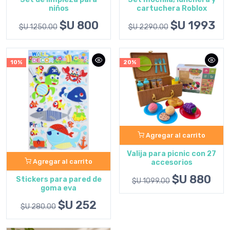
niños
cartuchera Roblox
$U 800
$U 1993
$U 1250.00
$U 2290.00
10%
20%
Agregar al carrito
Valija para picnic con 27
Agregar al carrito
accesorios
$U 880
Stickers para pared de
$U 1099.00
goma eva
$U 252
$U 280.00