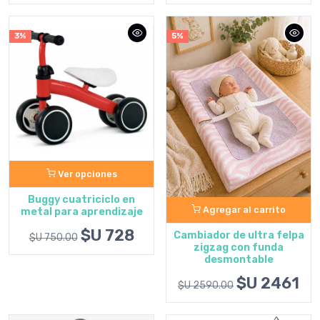
3%
5%
Ver opciones
Buggy cuatriciclo en
Agregar al carrito
metal para aprendizaje
$U 728
Cambiador de ultra felpa
$U 750.00
zigzag con funda
desmontable
$U 2461
$U 2590.00