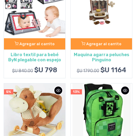
Agregar al carrito
Agregar al carrito
Libro textil para bebé
Maquina agarra peluches
ByN plegable con espejo
Pinguino
$U 798
$U 1164
$U 840.00
$U 1790.00
5%
13%