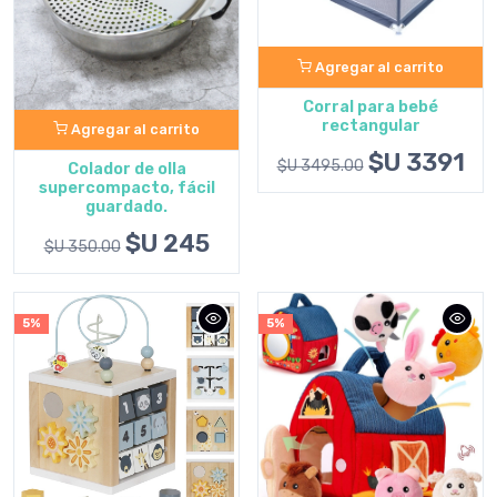
Agregar al carrito
Corral para bebé
rectangular
Agregar al carrito
$U 3391
$U 3495.00
Colador de olla
supercompacto, fácil
guardado.
$U 245
$U 350.00
5%
5%