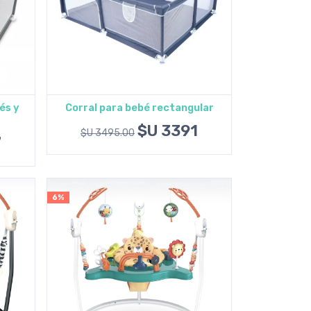
és y
Corral para bebé rectangular
Agregar al carrito
$U 3391
$U 3495.00
7
6%