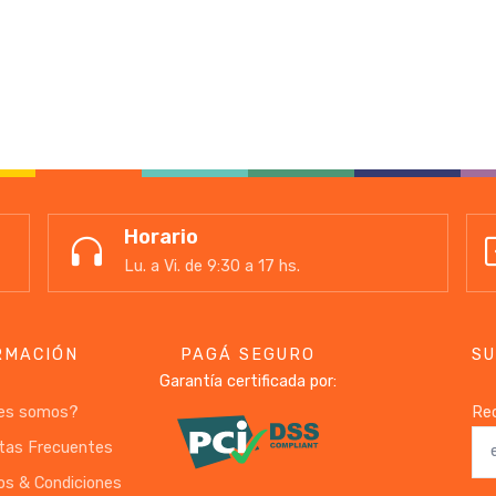
Horario
Lu. a Vi. de 9:30 a 17 hs.
RMACIÓN
PAGÁ SEGURO
SU
Garantía certificada por:
es somos?
Rec
tas Frecuentes
os & Condiciones