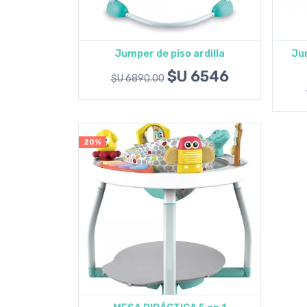
Jumper de piso ardilla
Ju
Agregar al carrito
$U 6546
$U 6890.00
20%