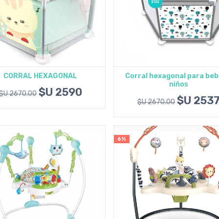
CORRAL HEXAGONAL
Corral hexagonal para beb
niños
Agregar al carrito
Agregar al carrito
$U 2590
$U 2670.00
$U 253
$U 2670.00
6%