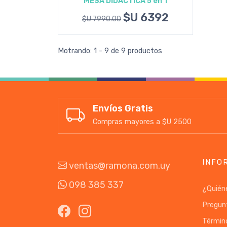
MESA DIDÁCTICA 5 en 1
Agregar al carrito
$U 6392
$U 7990.00
Motrando: 1 - 9 de 9 productos
Envíos Gratis
Compras mayores a $U 2500
INFO
ventas@ramona.com.uy
098 385 337
¿Quién
Pregun
Términ