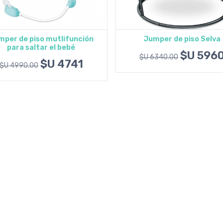
mper de piso mutlifunción
Jumper de piso Selva
para saltar el bebé
Agregar al carrito
Agregar al carrito
$U 596
$U 6340.00
$U 4741
$U 4990.00