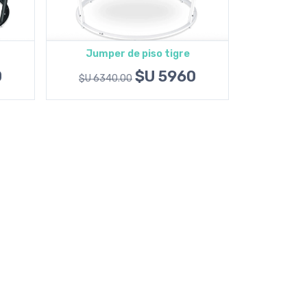
Jumper de piso tigre
Agregar al carrito
0
$U 5960
$U 6340.00