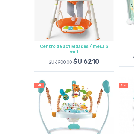
Centro de actividades / mesa 3
en 1
Ver opciones
$U 6210
$U 6900.00
5%
5%