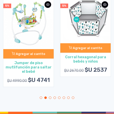
5%
5%
Agregar al carrito
Agregar al carrito
Corral hexagonal para
bebés y niños
Jumper de piso
mutlifunción para saltar
$U 2537
$U 2670.00
el bebé
$U 4741
$U 4990.00