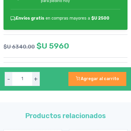
para pedirlo hoy
Envíos gratis
en compras mayores a
$U 2500
$U 5960
$U 6340.00
-
+
Agregar al carrito
Productos relacionados