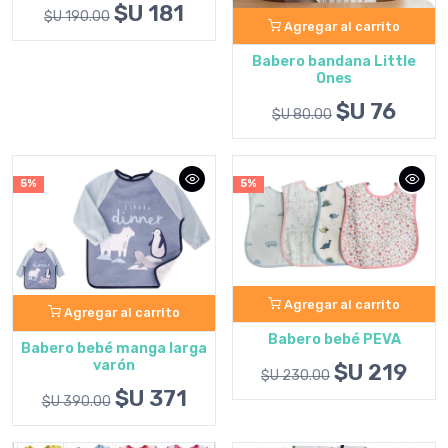
$U 181
$U 190.00
Agregar al carrito
Babero bandana Little
Ones
$U 76
$U 80.00
5%
5%
Agregar al carrito
Agregar al carrito
Babero bebé PEVA
Babero bebé manga larga
varón
$U 219
$U 230.00
$U 371
$U 390.00