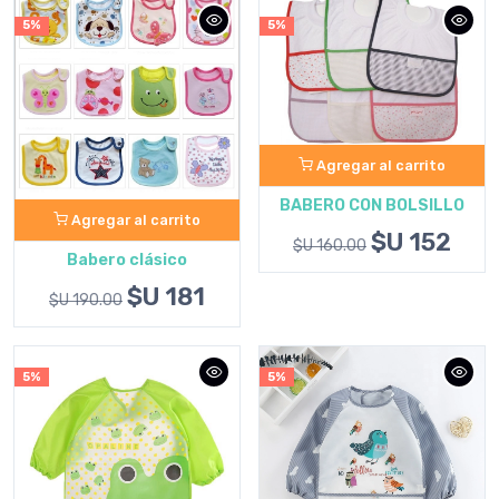
5%
5%
Agregar al carrito
BABERO CON BOLSILLO
Agregar al carrito
$U 152
$U 160.00
Babero clásico
$U 181
$U 190.00
5%
5%