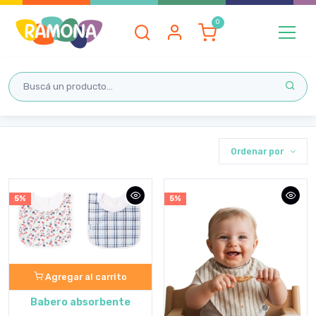
Inicio
BABEROS Y BABITAS
BABEROS
BABEROS
Ordenar por
5%
5%
Agregar al carrito
Babero absorbente