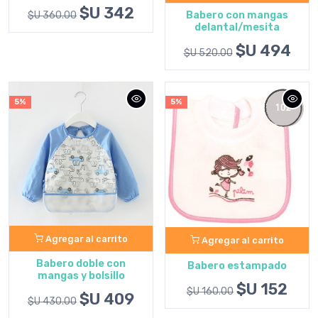
$U 342
Babero con mangas
$U 360.00
delantal/mesita
$U 494
$U 520.00
5%
5%
Agregar al carrito
Agregar al carrito
Babero doble con
Babero estampado
mangas y bolsillo
$U 152
$U 160.00
$U 409
$U 430.00