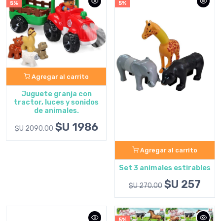
5%
5%
Agregar al carrito
Juguete granja con
tractor, luces y sonidos
de animales.
$U 1986
$U 2090.00
Agregar al carrito
Set 3 animales estirables
$U 257
$U 270.00
5%