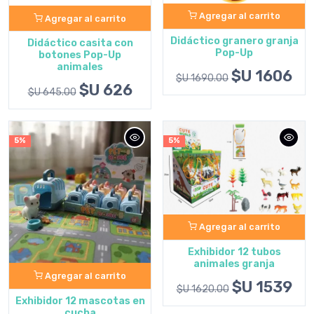
Agregar al carrito
Agregar al carrito
Didáctico granero granja
Didáctico casita con
Pop-Up
botones Pop-Up
animales
$U 1606
$U 1690.00
$U 626
$U 645.00
5%
5%
Agregar al carrito
Exhibidor 12 tubos
animales granja
Agregar al carrito
$U 1539
$U 1620.00
Exhibidor 12 mascotas en
cucha