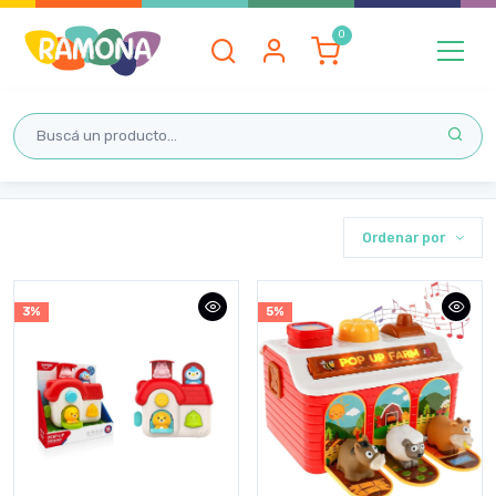
Inicio
JUGUETES
ANIMALES
ANIMALES
Ordenar por
3%
5%