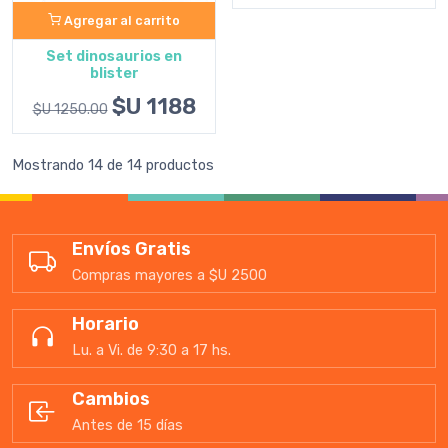
Agregar al carrito
Set dinosaurios en
blister
$U 1188
$U 1250.00
Mostrando 14 de 14 productos
Envíos Gratis
Compras mayores a $U 2500
Horario
Lu. a Vi. de 9:30 a 17 hs.
Cambios
Antes de 15 días