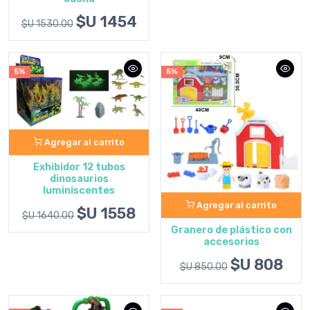
$U 1454
$U 1530.00
5%
5%
Agregar al carrito
Exhibidor 12 tubos
dinosaurios
luminiscentes
Agregar al carrito
$U 1558
$U 1640.00
Granero de plástico con
accesorios
$U 808
$U 850.00