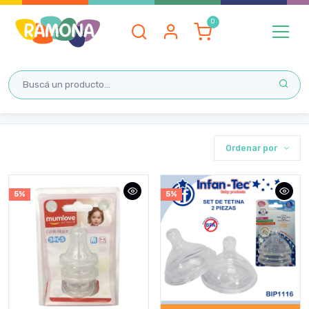
Inicio
LACTANCIA
TETINAS
TETINAS
Ordenar por
5%
5%