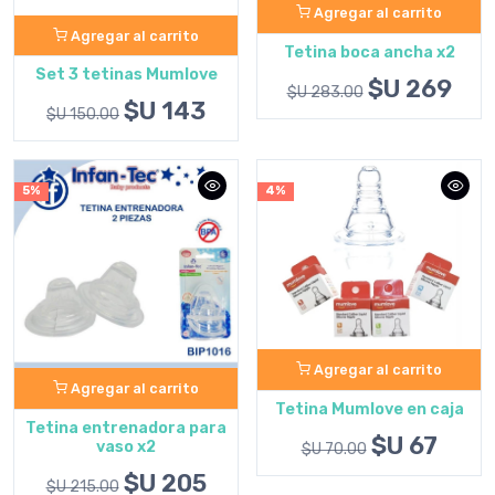
Agregar al carrito
Agregar al carrito
Tetina boca ancha x2
Set 3 tetinas Mumlove
$U 269
$U 283.00
$U 143
$U 150.00
5%
4%
Agregar al carrito
Agregar al carrito
Tetina Mumlove en caja
Tetina entrenadora para
$U 67
vaso x2
$U 70.00
$U 205
$U 215.00