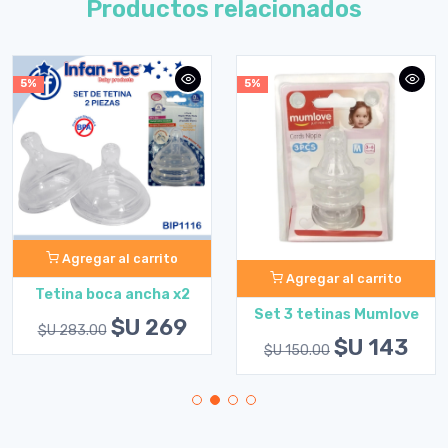
Productos relacionados
5%
5%
Agregar al carrito
Agregar al carrito
Tetina boca ancha x2
Set 3 tetinas Mumlove
$U 269
$U 283.00
$U 143
$U 150.00