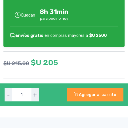
8h 31min
Quedan
para pedirlo hoy
Envíos gratis
en compras mayores a
$U 2500
$U 205
$U 215.00
-
+
Agregar al carrito