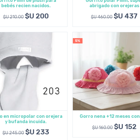
rrito Pilim de plush para
Gorrito polar Pilim, sup
bebés recien nacidos.
abrigado con orejeras
Agregar al carrito
Agregar al carrito
$U 200
$U 437
$U 210.00
$U 460.00
5%
o en micropolar con orejera
Gorro nena +12 meses con 
y bufanda incuida.
Agregar al carrito
Agregar al carrito
$U 152
$U 160.00
$U 233
$U 245.00