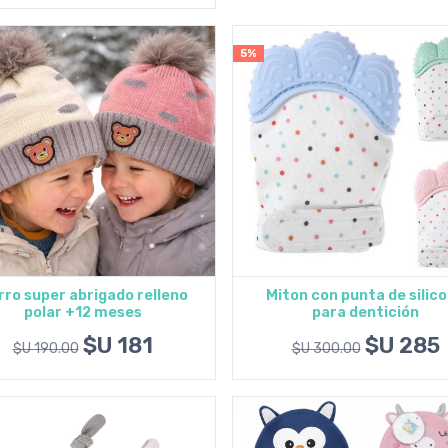
5%
ro super abrigado relleno
Miton con punta de silic
polar +12 meses
para dentición
Agregar al carrito
Agregar al carrito
$U 181
$U 285
$U 190.00
$U 300.00