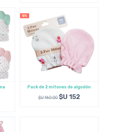
5%
ona
Pack de 2 mitones de algodón
Agregar al carrito
$U 152
$U 160.00