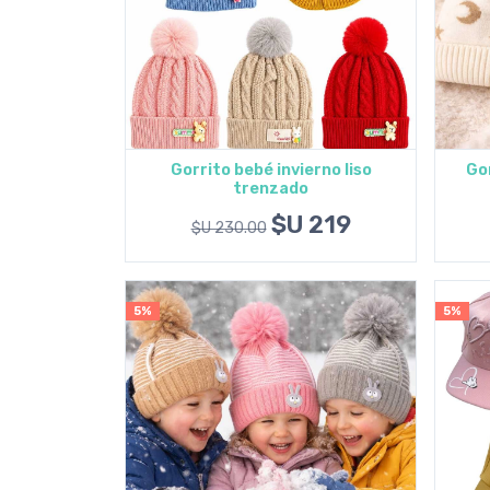
Gorrito bebé invierno liso
Gor
trenzado
Agregar al carrito
$U 219
$U 230.00
5%
5%