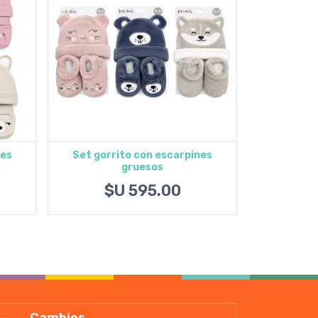
nes
Set gorrito con escarpines
gruesos
Agregar al carrito
$U 595.00
Cambios