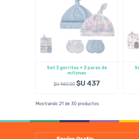
Set 2 gorritos + 2 pares de
Se
mitones
Agregar al carrito
$U 437
$U 460.00
Mostrando 21 de 30 productos
Envíos Gratis