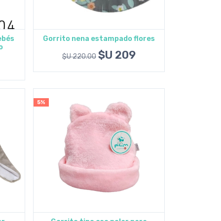
ebés
Gorrito nena estampado flores
o
Agregar al carrito
$U 209
$U 220.00
5%