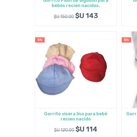
Gorrito Pilim de algodón para
Go
bebés recien nacidos.
Agregar al carrito
$U 143
$U 150.00
5%
5%
Gorrito visera liso para bebé
Gorr
recien nacido
Agregar al carrito
$U 114
$U 120.00