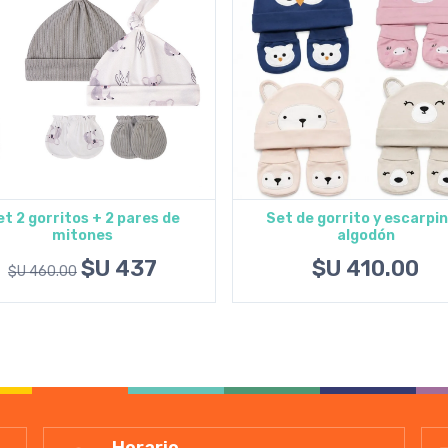
t 2 gorritos + 2 pares de
Set de gorrito y escarpi
mitones
algodón
Agregar al carrito
Agregar al carrito
$U 437
$U 410.00
$U 460.00
Horario