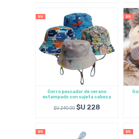
5%
5%
Gorro pescador de verano
Gor
estampado con sujeta cabeza
Agregar al carrito
$U 228
$U 240.00
5%
5%