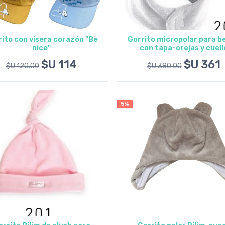
ito con visera corazón "Be
Gorrito micropolar para b
nice"
con tapa-orejas y cuell
Agregar al carrito
Agregar al carrito
$U 114
$U 361
$U 120.00
$U 380.00
5%