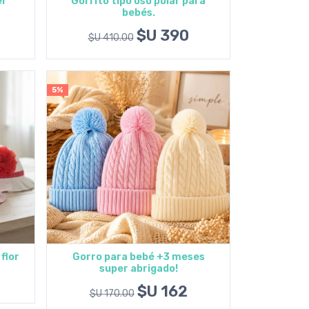
er
Gorrito tipo oso polar para
bebés.
Agregar al carrito
$U 390
$U 410.00
5%
flor
Gorro para bebé +3 meses
super abrigado!
Agregar al carrito
$U 162
$U 170.00