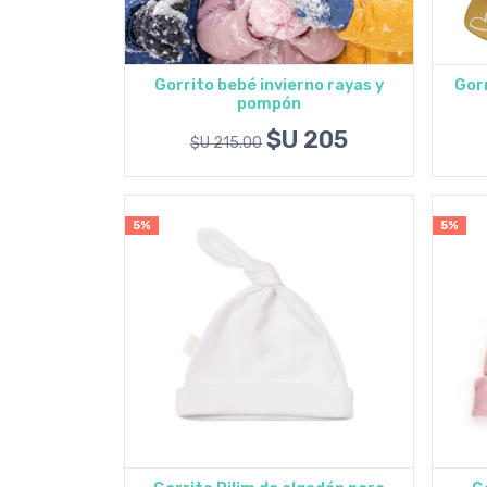
Gorrito bebé invierno rayas y
Gorr
pompón
Agregar al carrito
$U 205
$U 215.00
5%
5%