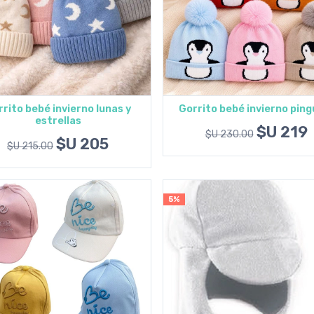
rito bebé invierno lunas y
Gorrito bebé invierno ping
estrellas
Agregar al carrito
Agregar al carrito
$U 219
$U 230.00
$U 205
$U 215.00
5%