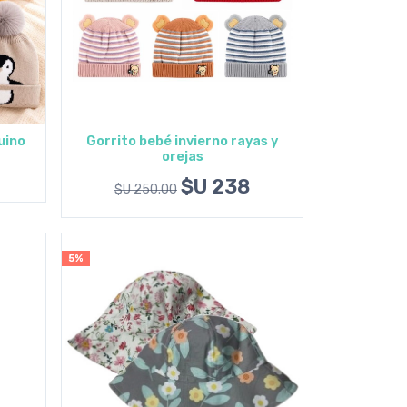
uino
Gorrito bebé invierno rayas y
orejas
Agregar al carrito
$U 238
$U 250.00
5%