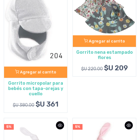
Agregar al carrito
Gorrito nena estampado
flores
$U 209
$U 220.00
Agregar al carrito
Gorrito micropolar para
bebés con tapa-orejas y
cuello
$U 361
$U 380.00
5%
5%