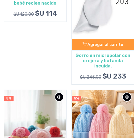
bebé recien nacido
$U 114
$U 120.00
Agregar al carrito
Gorro en micropolar con
orejera y bufanda
incuida.
$U 233
$U 245.00
5%
5%