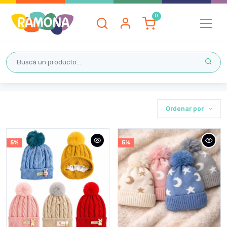
Inicio
ROPA Y CALZADO
GORROS Y MITONES
GORROS Y MITONES
Ordenar por
5%
5%