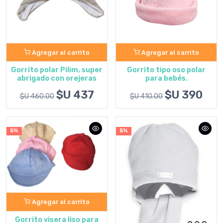
Agregar al carrito
Agregar al carrito
Gorrito polar Pilim, super
Gorrito tipo oso polar
abrigado con orejeras
para bebés.
$U 437
$U 390
$U 460.00
$U 410.00
5%
5%
Agregar al carrito
Gorrito visera liso para