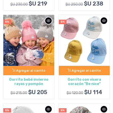
$U 219
$U 238
$U 230.00
$U 250.00
5%
5%
Agregar al carrito
Agregar al carrito
Gorrito bebé invierno
Gorrito con visera
rayas y pompón
corazón "Be nice"
$U 205
$U 114
$U 215.00
$U 120.00
5%
5%