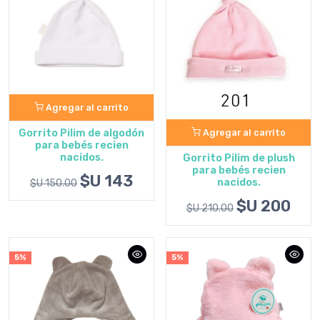
Agregar al carrito
Gorrito Pilim de algodón
Agregar al carrito
para bebés recien
nacidos.
Gorrito Pilim de plush
para bebés recien
$U 143
nacidos.
$U 150.00
$U 200
$U 210.00
5%
5%