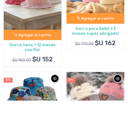
Agregar al carrito
Gorro para bebé +3
meses super abrigado!
Agregar al carrito
$U 162
$U 170.00
Gorro nena +12 meses
con flor
$U 152
$U 160.00
5%
5%