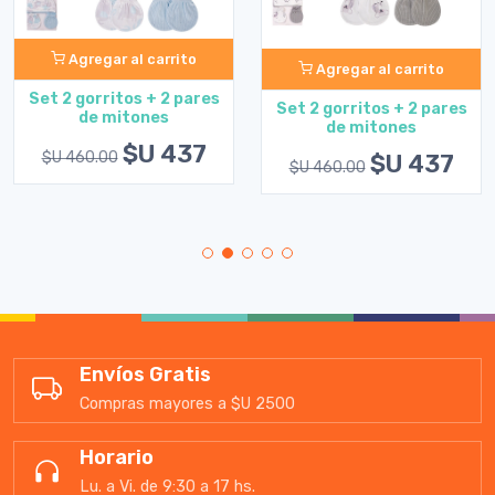
Agregar al carrito
Agregar al carrito
Set 2 gorritos + 2 pares
Set 2 gorritos + 2 pares
de mitones
de mitones
$U 437
$U 460.00
$U 437
$U 460.00
Envíos Gratis
Compras mayores a $U 2500
Horario
Lu. a Vi. de 9:30 a 17 hs.