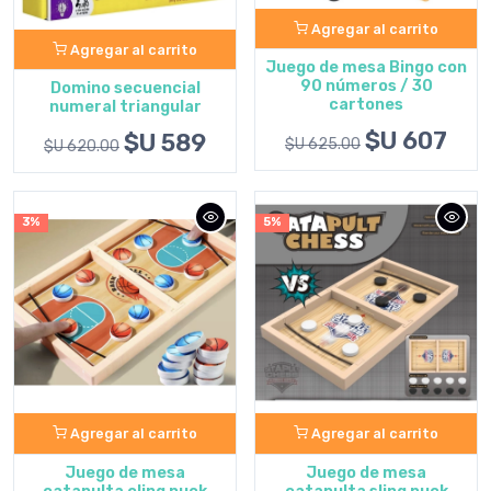
Agregar al carrito
Agregar al carrito
Juego de mesa Bingo con
90 números / 30
Domino secuencial
cartones
numeral triangular
$U 607
$U 589
$U 625.00
$U 620.00
3%
5%
Agregar al carrito
Agregar al carrito
Juego de mesa
Juego de mesa