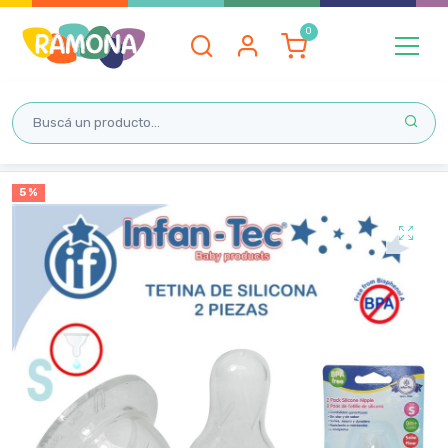
Inicio
5 %