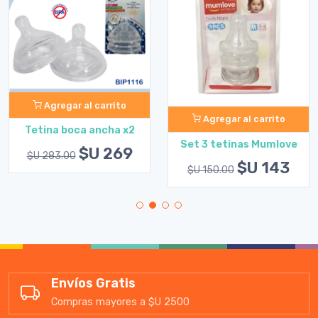
Agregar al carrito
Agregar al carrito
Tetina boca ancha x2
Set 3 tetinas Mumlove
$U 269
$U 283.00
$U 143
$U 150.00
Envíos Gratis
Compras mayores a $U 2500