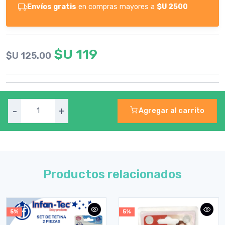
Envíos gratis
en compras mayores a
$U 2500
$U 119
$U 125.00
-
+
Agregar al carrito
Productos relacionados
5%
5%