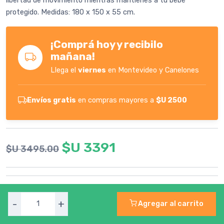
libertad de movimiento mientras mantienes a tu bebé
protegido. Medidas: 180 x 150 x 55 cm.
¡Comprá hoy y recibilo
mañana!
Llega el
viernes
en Montevideo y Canelones
Envíos gratis
en compras mayores a
$U 2500
$U 3391
$U 3495.00
-
+
Agregar al carrito