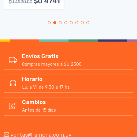
$U 4741
$U 4990.00
Envíos Gratis
Compras mayores a $U 2500
Horario
Lu. a Vi. de 9:30 a 17 hs.
Cambios
Antes de 15 días
ventas@ramona.com.uy