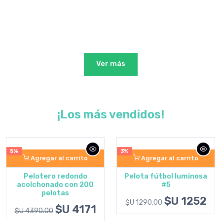
Ver más
¡Los más vendidos!
5%
3%
Agregar al carrito
Agregar al carrito
Pelotero redondo
Pelota fútbol luminosa
acolchonado con 200
#5
pelotas
$U 1252
$U 1290.00
$U 4171
$U 4390.00