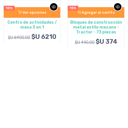
10%
15%
Ver opciones
Agregar al carrito
Centro de actividades /
Bloques de construcción
mesa 3 en 1
metal estilo mecano -
Tractor - 73 piezas
$U 6210
$U 6900.00
$U 374
$U 440.00
Ver más