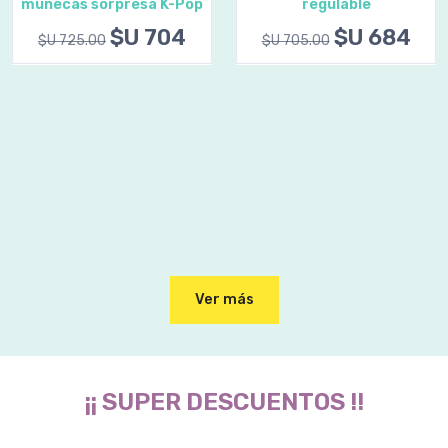
muñecas sorpresa K-Pop
regulable
$U 704
$U 684
$U 725.00
$U 705.00
Ver más
¡¡ SUPER DESCUENTOS !!