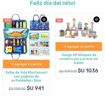
Feliz día del niño!
21%
5%
Agregar al carrito
Juego 60 bloques de
madera para armar en
balde
Agregar al carrito
$U 1036
$U 1090.00
Valija de tela Montessori
con páginas de
actividades- Dino
$U 941
$U 1190.00