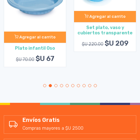
Agregar al carrito
Set plato, vaso y
cubiertos transparente
Agregar al carrito
$U 209
$U 220.00
Plato infantil Oso
$U 67
$U 70.00
Envíos Gratis
Compras mayores a $U 2500