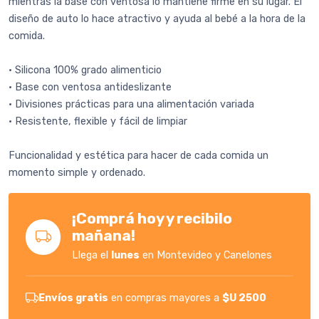
mientras la base con ventosa lo mantiene firme en su lugar. El
diseño de auto lo hace atractivo y ayuda al bebé a la hora de la
comida.
• Silicona 100% grado alimenticio
• Base con ventosa antideslizante
• Divisiones prácticas para una alimentación variada
• Resistente, flexible y fácil de limpiar
Funcionalidad y estética para hacer de cada comida un
momento simple y ordenado.
¡Comprá hoy y recibilo
mañana!
Llega el
lunes
en Montevideo y Canelones
Envíos gratis
en compras mayores a
$U 2500