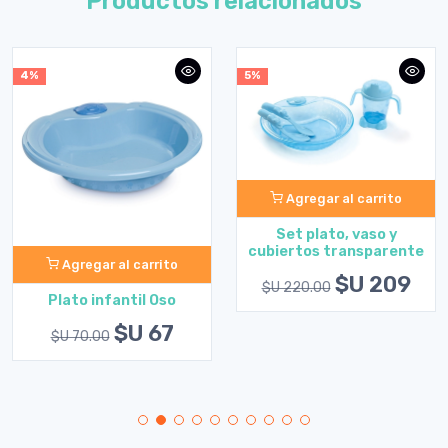
Productos relacionados
4%
5%
Agregar al carrito
Set plato, vaso y
cubiertos transparente
Agregar al carrito
$U 209
$U 220.00
Plato infantil Oso
$U 67
$U 70.00