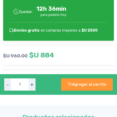
12h 36min
Quedan
para pedirlo hoy
Envíos gratis
en compras mayores a
$U 2500
$U 884
$U 960.00
-
+
Agregar al carrito