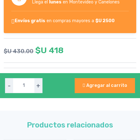
Llega el
lunes
en Montevideo y Canelones
Envíos gratis
en compras mayores a
$U 2500
$U 418
$U 430.00
-
+
Agregar al carrito
Productos relacionados