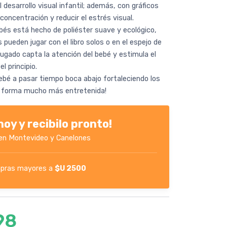
desarrollo visual infantil; además, con gráficos
 concentración y reducir el estrés visual.
ebés está hecho de poliéster suave y ecológico,
 pueden jugar con el libro solos o en el espejo de
rrugado capta la atención del bebé y estimula el
l principio.
ebé a pasar tiempo boca abajo fortaleciendo los
a forma mucho más entretenida!
oy y recibilo pronto!
en Montevideo y Canelones
pras mayores a
$U 2500
98