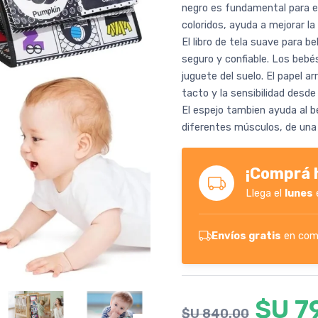
negro es fundamental para el 
coloridos, ayuda a mejorar la
El libro de tela suave para b
seguro y confiable. Los bebés
juguete del suelo. El papel a
tacto y la sensibilidad desde e
El espejo tambien ayuda al b
diferentes músculos, de un
¡Comprá h
Llega el
lunes
Envíos gratis
en com
$U 7
$U 840.00