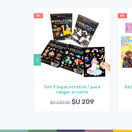
5%
5%
a bebes y
Set 9 hojas scratch / para
Set
as
rasgar arcoiris
rito
Agregar al carrito
468
$U 209
$U 220.00