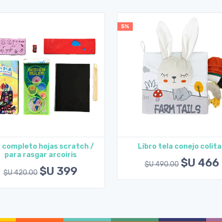
5%
 completo hojas scratch /
Libro tela conejo colita
para rasgar arcoiris
Agregar al carrito
Agregar al carrito
$U 466
$U 490.00
$U 399
$U 420.00