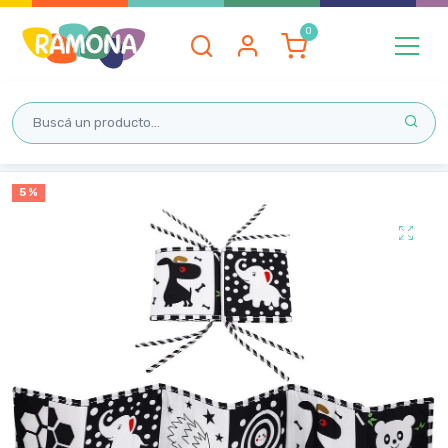
Inicio
5 %