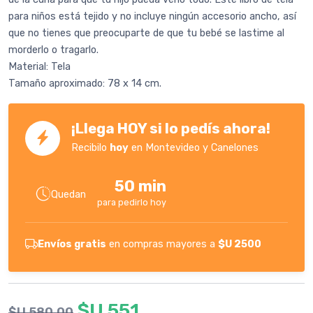
para niños está tejido y no incluye ningún accesorio ancho, así
que no tienes que preocuparte de que tu bebé se lastime al
morderlo o tragarlo.
Material: Tela
Tamaño aproximado: 78 x 14 cm.
¡Llega HOY si lo pedís ahora!
Recibilo
hoy
en Montevideo y Canelones
50 min
Quedan
para pedirlo hoy
Envíos gratis
en compras mayores a
$U 2500
$U 551
$U 580.00