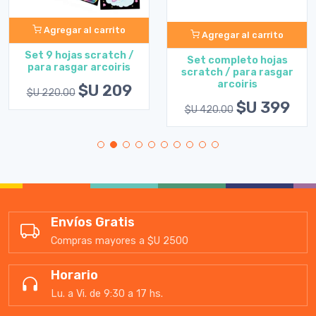
Agregar al carrito
Agregar al carrito
Set 9 hojas scratch /
Set completo hojas
para rasgar arcoiris
scratch / para rasgar
arcoiris
$U 209
$U 220.00
$U 399
$U 420.00
Envíos Gratis
Compras mayores a $U 2500
Horario
Lu. a Vi. de 9:30 a 17 hs.