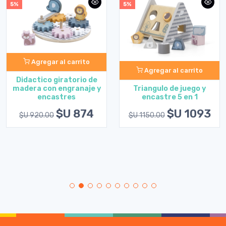
5%
5%
Agregar al carrito
Agregar al carrito
Didactico giratorio de
Triangulo de juego y
madera con engranaje y
encastre 5 en 1
encastres
$U 1093
$U 874
$U 1150.00
$U 920.00