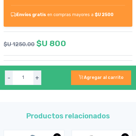
Envíos gratis
en compras mayores a
$U 2500
$U 800
$U 1250.00
-
+
Agregar al carrito
Productos relacionados