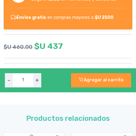
Envíos gratis
en compras mayores a
$U 2500
$U 437
$U 460.00
-
+
Agregar al carrito
Productos relacionados