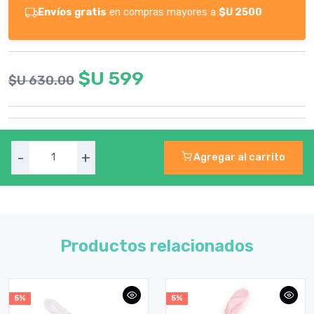
Envíos gratis
en compras mayores a
$U 2500
$U 599
$U 630.00
-
+
Agregar al carrito
Productos relacionados
5%
5%