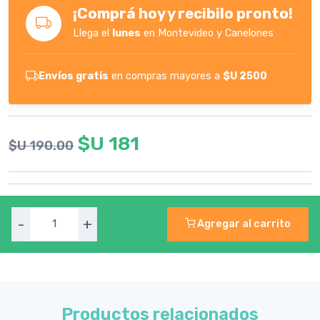
¡Comprá hoy y recibilo pronto!
Llega el
lunes
en Montevideo y Canelones
Envíos gratis
en compras mayores a
$U 2500
$U 181
$U 190.00
-
+
Agregar al carrito
Productos relacionados