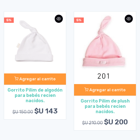
5%
5%
Agregar al carrito
Agregar al carrito
Gorrito Pilim de algodón
para bebés recien
nacidos.
Gorrito Pilim de plush
para bebés recien
$U 143
nacidos.
$U 150.00
$U 200
$U 210.00