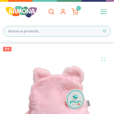
Inicio
5 %