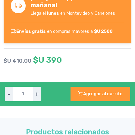
mañana!
Llega el
lunes
en Montevideo y Canelones
Envíos gratis
en compras mayores a
$U 2500
$U 390
$U 410.00
-
+
Agregar al carrito
Productos relacionados