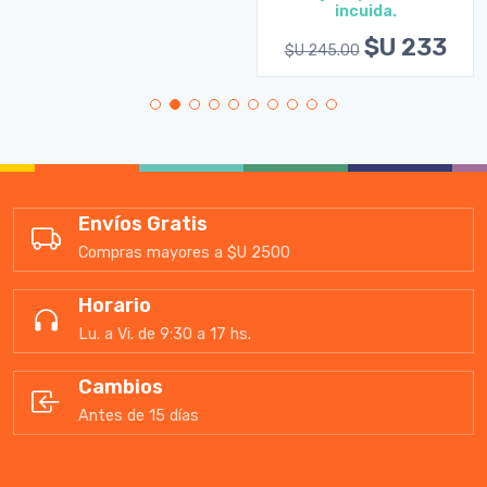
incuida.
$U 233
$U 245.00
Envíos Gratis
Compras mayores a $U 2500
Horario
Lu. a Vi. de 9:30 a 17 hs.
Cambios
Antes de 15 días