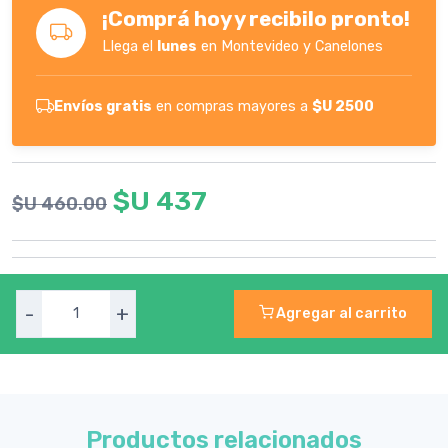
¡Comprá hoy y recibilo pronto!
Llega el
lunes
en Montevideo y Canelones
Envíos gratis
en compras mayores a
$U 2500
$U 437
$U 460.00
-
+
Agregar al carrito
Productos relacionados