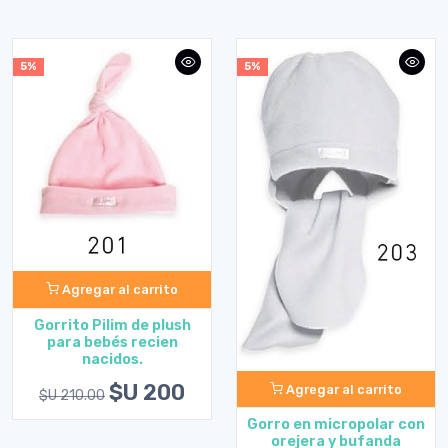
5%
5%
Agregar al carrito
Gorrito Pilim de plush
para bebés recien
nacidos.
$U 200
Agregar al carrito
$U 210.00
Gorro en micropolar con
orejera y bufanda