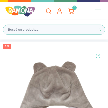
Inicio
5 %