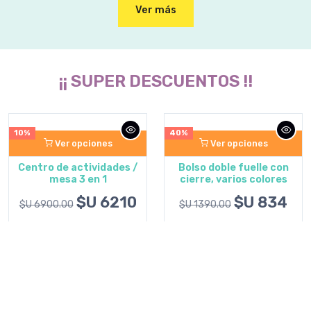
Ver más
¡¡ SUPER DESCUENTOS !!
40%
25%
Ver opciones
Agregar al carrito
Bolso doble fuelle con
Manta patch work
cierre, varios colores
colores fuertes
$U 834
$U 484
$U 1390.00
$U 645.00