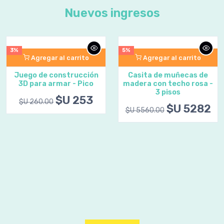
Nuevos ingresos
5%
3%
Agregar al carrito
Agregar al carrito
Casita de muñecas de
Pelota fútbol luminosa
madera con techo rosa -
#5
3 pisos
$U 1252
$U 1290.00
$U 5282
$U 5560.00