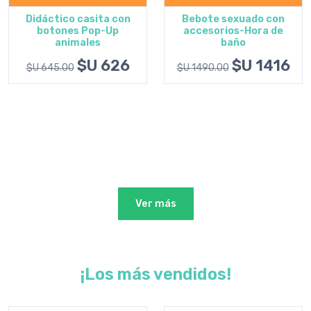
$U 295
$U 310.00
Bebote sexuado con
accesorios-Hora de
baño
$U 1416
$U 1490.00
Ver más
¡Los más vendidos!