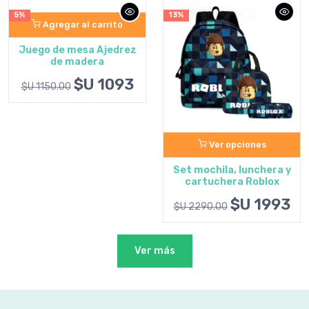
13%
5%
Agregar al carrito
12 minifiguras super
heroes
$U 437
$U 460.00
Ver opciones
Set mochila, lunchera y
cartuchera Roblox
$U 1993
$U 2290.00
Ver más