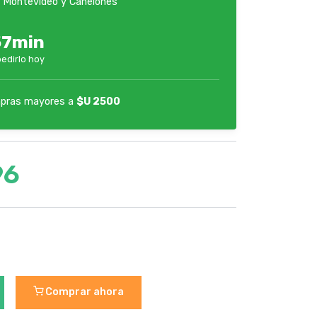
 Montevideo y Canelones
57min
pedirlo hoy
pras mayores a
$U 2500
96
Comprar ahora