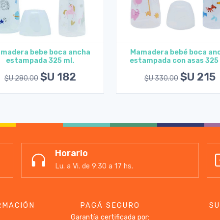
madera bebe boca ancha
Mamadera bebé boca an
estampada 325 ml.
estampada con asas 325 
Agregar al carrito
Agregar al carrito
$U 182
$U 215
$U 280.00
$U 330.00
Horario
Lu. a Vi. de 9:30 a 17 hs.
RMACIÓN
PAGÁ SEGURO
SU
Garantía certificada por: