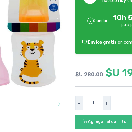
Recibilo
hoy
en
10h 
Quedan
para 
Envíos gratis
en com
$U 1
$U 280.00
-
+
Agregar al carrito