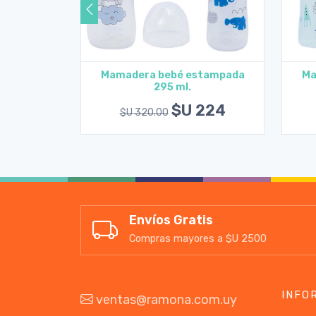
tampada
Mamadera bebé estampada
Ma
295 ml.
rito
Agregar al carrito
154
$U 224
$U 320.00
Envíos Gratis
Compras mayores a $U 2500
INFO
ventas@ramona.com.uy