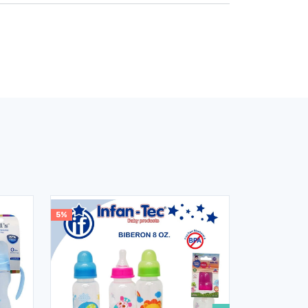
5%
30%