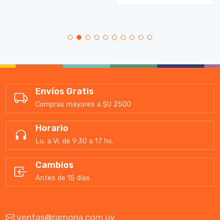
Envíos Gratis
Compras mayores a $U 2500
Horario
Lu. a Vi. de 9:30 a 17 hs.
Cambios
Antes de 15 días
ventas@ramona.com.uy