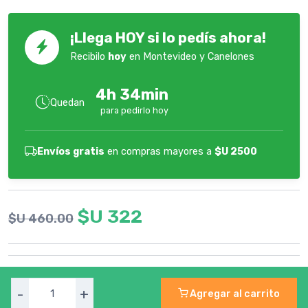
¡Llega HOY si lo pedís ahora!
Recibilo
hoy
en Montevideo y Canelones
4h 34min
Quedan
para pedirlo hoy
Envíos gratis
en compras mayores a
$U 2500
$U 322
$U 460.00
-
+
Agregar al carrito