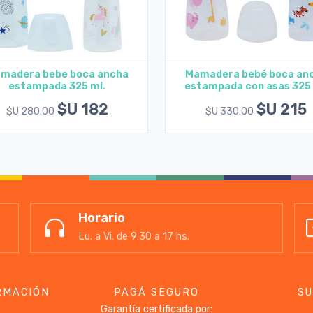
madera bebe boca ancha
Mamadera bebé boca an
estampada 325 ml.
estampada con asas 325 
Agregar al carrito
Agregar al carrito
$U 182
$U 215
$U 280.00
$U 330.00
Horario
Lu. a Vi. de 9:30 a 17 hs.
RMACIÓN
PAGÁ SEGURO
SU
Garantía certificada por: