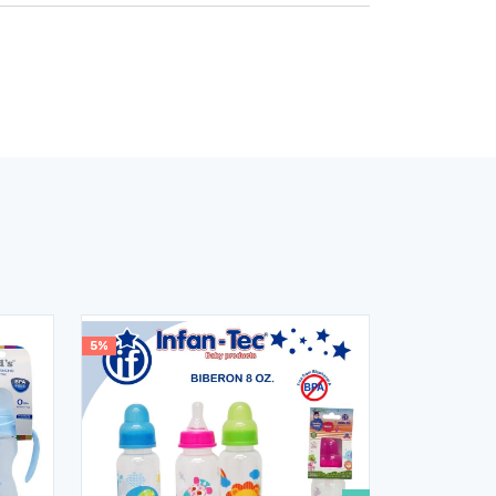
5%
30%