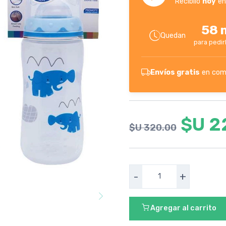
Recibilo
hoy
en
58 
Quedan
para pedir
Envíos gratis
en com
$U 2
$U 320.00
-
+
Agregar al carrito