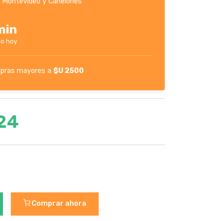
 Montevideo y Canelones
min
lo hoy
pras mayores a
$U 2500
24
Comprar ahora