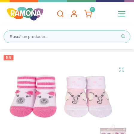
Inicio
5 %