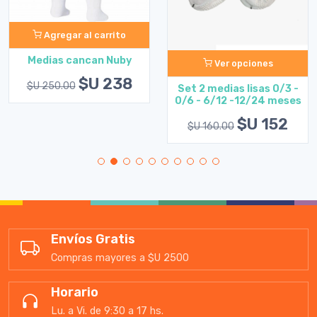
Agregar al carrito
Medias cancan Nuby
Ver opciones
$U 238
$U 250.00
Set 2 medias lisas 0/3 -
0/6 - 6/12 -12/24 meses
$U 152
$U 160.00
Envíos Gratis
Compras mayores a $U 2500
Horario
Lu. a Vi. de 9:30 a 17 hs.