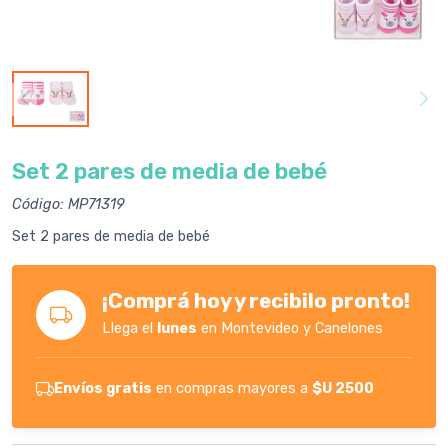
Set 2 pares de media de bebé
Código: MP71319
Set 2 pares de media de bebé
¡Comprá hoy y recibilo pronto!
Llega el
lunes
en Montevideo y Canelones
Envíos gratis
en compras mayores a
$U 2500