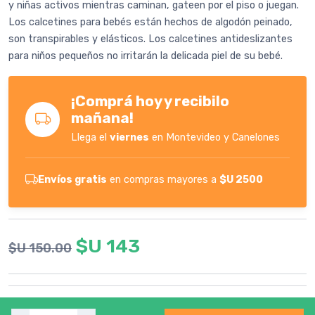
y niñas activos mientras caminan, gateen por el piso o juegan.
Los calcetines para bebés están hechos de algodón peinado,
son transpirables y elásticos. Los calcetines antideslizantes
para niños pequeños no irritarán la delicada piel de su bebé.
¡Comprá hoy y recibilo
mañana!
Llega el
viernes
en Montevideo y Canelones
Envíos gratis
en compras mayores a
$U 2500
$U 143
$U 150.00