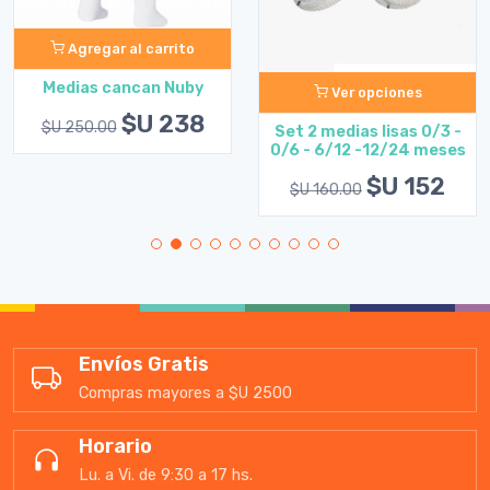
Agregar al carrito
Medias cancan Nuby
Ver opciones
$U 238
$U 250.00
Set 2 medias lisas 0/3 -
0/6 - 6/12 -12/24 meses
$U 152
$U 160.00
Envíos Gratis
Compras mayores a $U 2500
Horario
Lu. a Vi. de 9:30 a 17 hs.