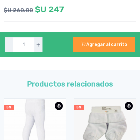
$U 247
$U 260.00
-
+
Agregar al carrito
Productos relacionados
5%
5%