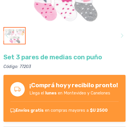
Set 3 pares de medias con puño
Código: 77203
¡Comprá hoy y recibilo pronto!
Llega el
lunes
en Montevideo y Canelones
Envíos gratis
en compras mayores a
$U 2500