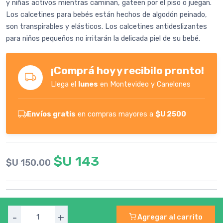
y niñas activos mientras caminan, gateen por el piso o juegan.
Los calcetines para bebés están hechos de algodón peinado,
son transpirables y elásticos. Los calcetines antideslizantes
para niños pequeños no irritarán la delicada piel de su bebé.
¡Comprá hoy y recibilo pronto!
Llega el
lunes
en Montevideo y Canelones
Envíos gratis
en compras mayores a
$U 2500
$U 143
$U 150.00
-
+
Agregar al carrito