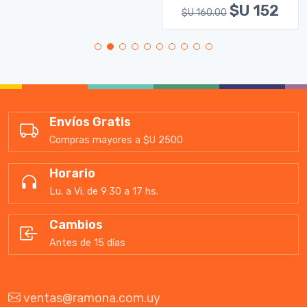
$U 152
$U 160.00
Envíos Gratis
Compras mayores a $U 2500
Horario
Lu. a Vi. de 9:30 a 17 hs.
Cambios
Antes de 15 días
ventas@ramona.com.uy