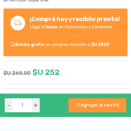
un hermoso toque final.
¡Comprá hoy y recibilo pronto!
Llega el
lunes
en Montevideo y Canelones
Envíos gratis
en compras mayores a
$U 2500
$U 252
$U 265.00
-
+
Agregar al carrito