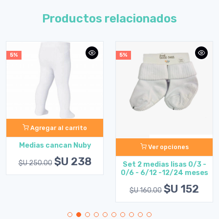
Productos relacionados
5%
5%
Agregar al carrito
Medias cancan Nuby
Ver opciones
$U 238
$U 250.00
Set 2 medias lisas 0/3 -
0/6 - 6/12 -12/24 meses
$U 152
$U 160.00