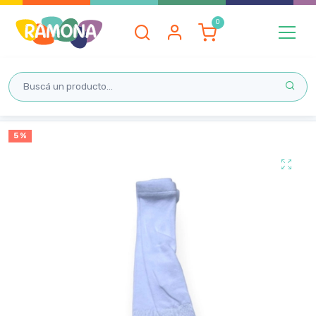
Inicio
5 %