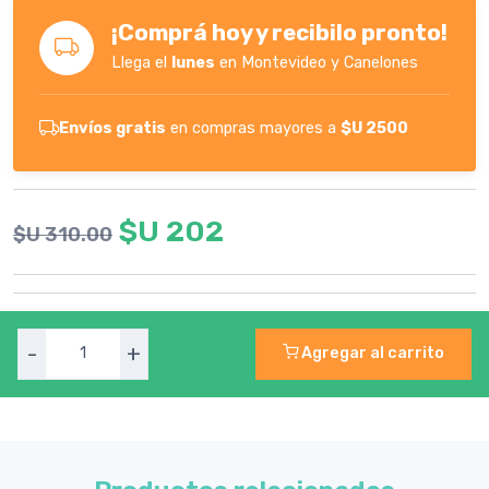
¡Comprá hoy y recibilo pronto!
Llega el
lunes
en Montevideo y Canelones
Envíos gratis
en compras mayores a
$U 2500
$U 202
$U 310.00
-
+
Agregar al carrito