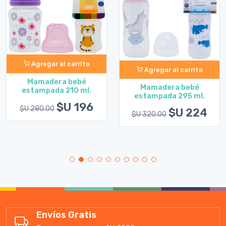
Agregar al carrito
Agregar al carrito
Mamadera bebé
Mamadera bebé
estampada 210 ml.
estampada 295 ml.
$U 196
$U 280.00
$U 224
$U 320.00
Envíos Gratis