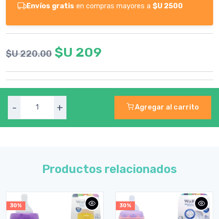
Envíos gratis
en compras mayores a
$U 2500
$U 209
$U 220.00
-
+
Agregar al carrito
Productos relacionados
30%
30%