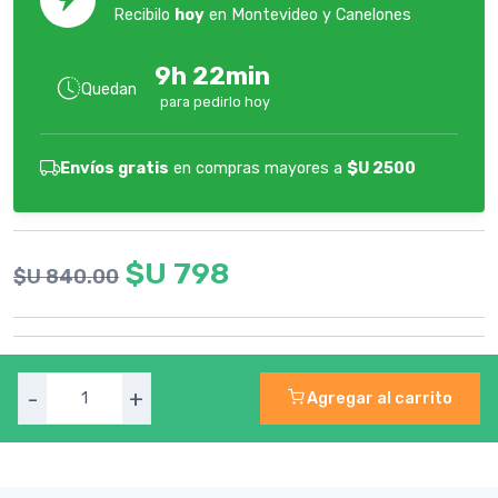
Recibilo
hoy
en Montevideo y Canelones
9h 22min
Quedan
para pedirlo hoy
Envíos gratis
en compras mayores a
$U 2500
$U 798
$U 840.00
-
+
Agregar al carrito