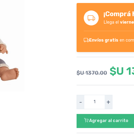
¡Comprá h
Llega el
viern
Envíos gratis
en com
$U 
$U 1370.00
-
+
Agregar al carrito