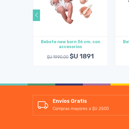
36 cm.
Bebote new born 36 cm. con
Be
accesorios
rito
Agregar al carrito
1549
$U 1891
$U 1990.00
Envíos Gratis
Compras mayores a $U 2500