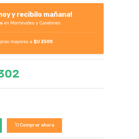
oy y recibilo mañana!
es
en Montevideo y Canelones
pras mayores a
$U 2500
1302
Comprar ahora