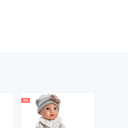
5%
5%