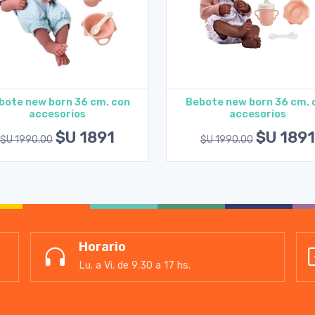
bote new born 36 cm. con
Bebote new born 36 cm. 
accesorios
accesorios
Agregar al carrito
Agregar al carrito
$U 1891
$U 1891
$U 1990.00
$U 1990.00
Horario
Lu. a Vi. de 9:30 a 17 hs.