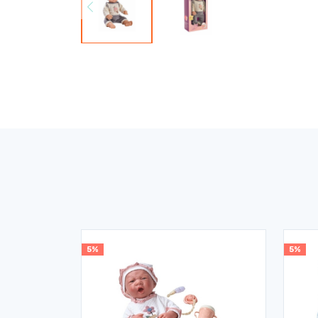
5%
5%