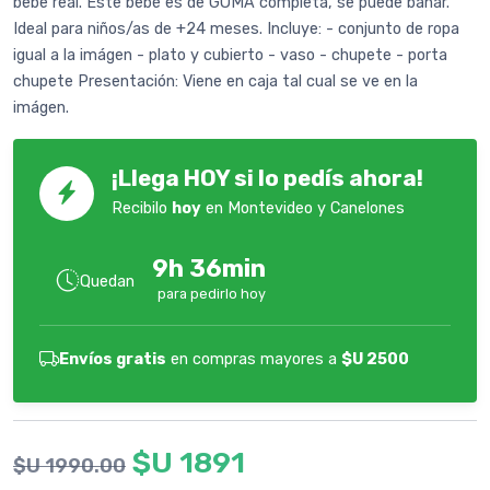
bebe real. Este bebé es de GOMA completa, se puede bañar.
Ideal para niños/as de +24 meses. Incluye: - conjunto de ropa
igual a la imágen - plato y cubierto - vaso - chupete - porta
chupete Presentación: Viene en caja tal cual se ve en la
imágen.
¡Llega HOY si lo pedís ahora!
Recibilo
hoy
en Montevideo y Canelones
9h 36min
Quedan
para pedirlo hoy
Envíos gratis
en compras mayores a
$U 2500
$U 1891
$U 1990.00