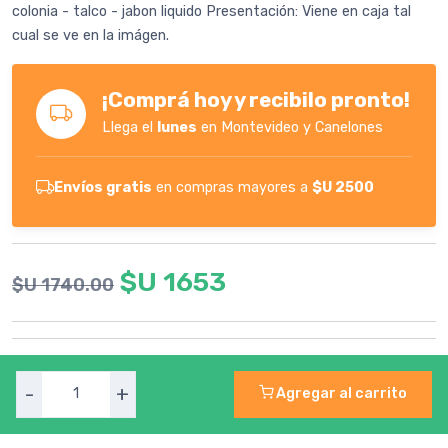
colonia - talco - jabon liquido Presentación: Viene en caja tal
cual se ve en la imágen.
¡Comprá hoy y recibilo pronto!
Llega el
lunes
en Montevideo y Canelones
Envíos gratis
en compras mayores a
$U 2500
$U 1653
$U 1740.00
-
+
Agregar al carrito