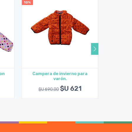
10%
10%
on
Campera de invierno para
Campera 
varón.
Agregar al carrito
A
$U 621
$U 690.00
$U 6