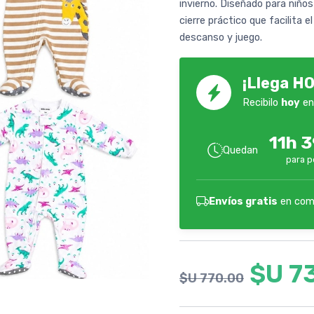
invierno. Diseñado para niño
cierre práctico que facilita 
descanso y juego.
¡Llega HO
Recibilo
hoy
en
11h 
Quedan
para p
Envíos gratis
en com
$U 7
$U 770.00