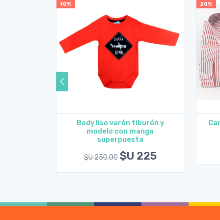
10%
20%
y campera
Body liso varón tiburón y
Cam
 nena
modelo con manga
es
Ver opciones
superpuesta
684
$U 225
$U 250.00