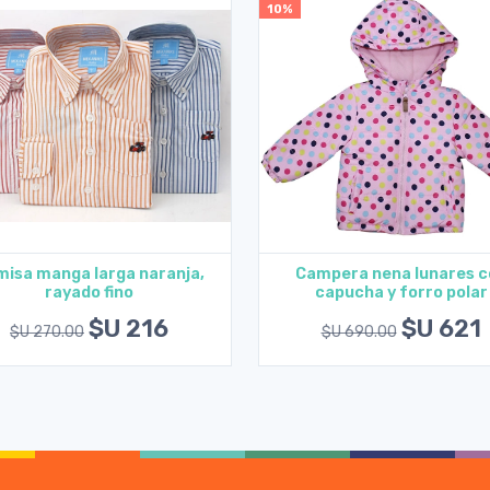
10%
isa manga larga naranja,
Campera nena lunares c
rayado fino
capucha y forro polar
Ver opciones
Ver opciones
$U 216
$U 621
$U 270.00
$U 690.00