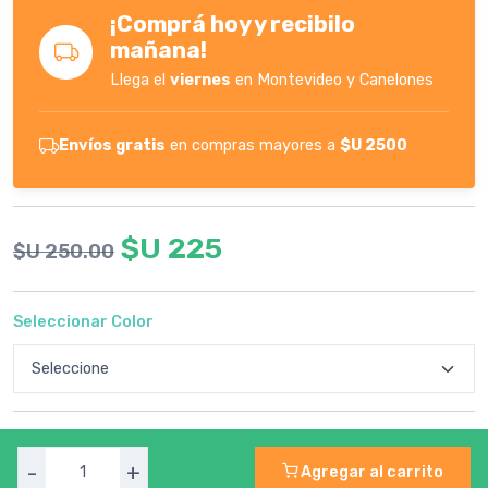
¡Comprá hoy y recibilo
mañana!
Llega el
viernes
en Montevideo y Canelones
Envíos gratis
en compras mayores a
$U 2500
$U 225
$U 250.00
Seleccionar Color
-
+
Agregar al carrito