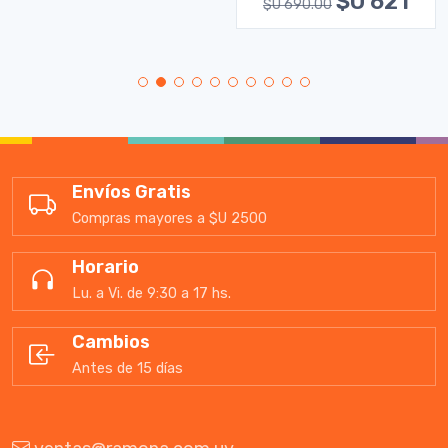
$U 621
$U 690.00
Envíos Gratis
Compras mayores a $U 2500
Horario
Lu. a Vi. de 9:30 a 17 hs.
Cambios
Antes de 15 días