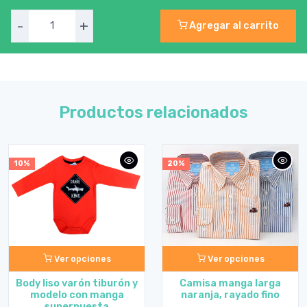
-
+
Agregar al carrito
Productos relacionados
10%
20%
Ver opciones
Ver opciones
Body liso varón tiburón y
Camisa manga larga
modelo con manga
naranja, rayado fino
superpuesta