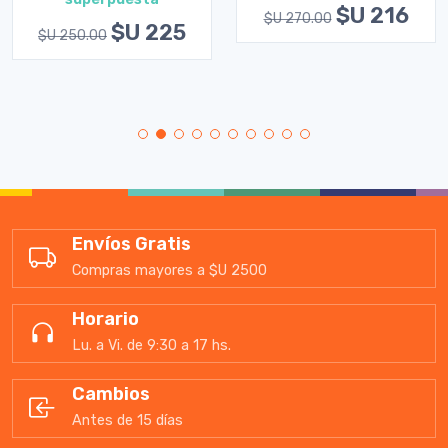
$U 216
$U 270.00
$U 225
$U 250.00
Envíos Gratis
Compras mayores a $U 2500
Horario
Lu. a Vi. de 9:30 a 17 hs.
Cambios
Antes de 15 días