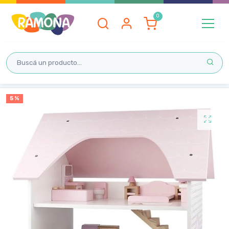
Inicio
5 %