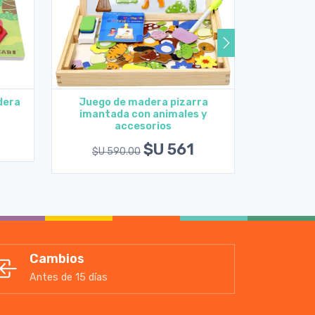
dera
Juego de madera pizarra
Bandeja
imantada con animales y
Agregar al carrito
A
accesorios
$U 2
$U 561
$U 590.00
Cambios
Antes de 15 días