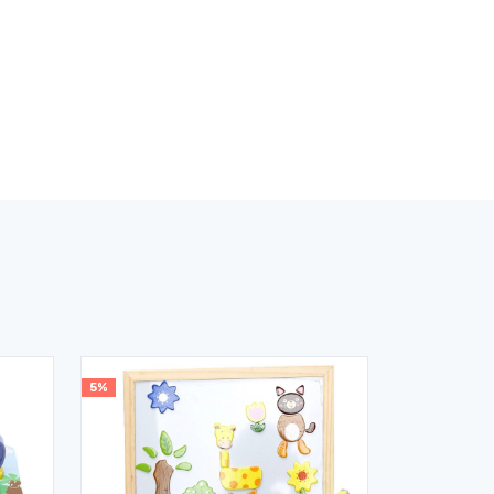
5%
5%