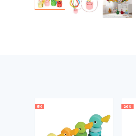
5%
20%