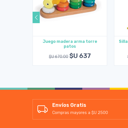
a arma
Juego madera arma torre
Sill
patos
rito
Agregar al carrito
593
$U 637
$U 670.00
Envíos Gratis
Compras mayores a $U 2500