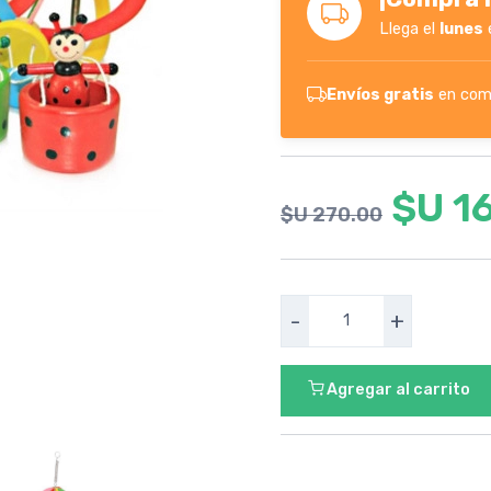
Llega el
lunes
Envíos gratis
en com
$U 1
$U 270.00
-
+
Agregar al carrito