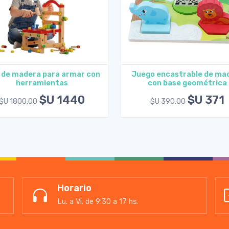
a de madera para armar con
Juego encastrable de ma
herramientas
con base geométrica
Agregar al carrito
Agregar al carrito
$U 1440
$U 371
$U 1800.00
$U 390.00
Horario
Lu. a Vi. de 9:30 a 17 hs.