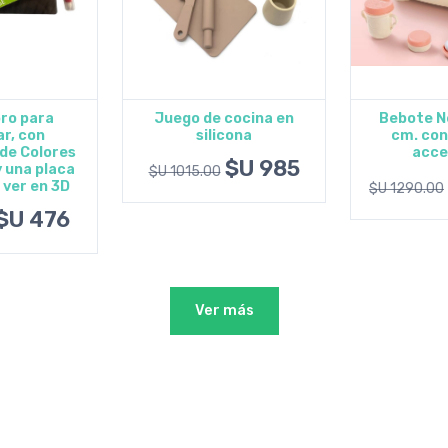
ro para
Juego de cocina en
Bebote N
r, con
silicona
cm. con
al carrito
Agregar al carrito
Agregar
de Colores
acce
$U 985
 una placa
$U 1015.00
a ver en 3D
$U 1290.00
$U 476
Ver más