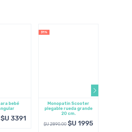
31%
5%
para bebé
Monopatin Scooter
Cubo de
ngular
plegable rueda grande
Mon
 al carrito
Ver opciones
Agrega
20 cm.
$U 3391
$U 2050.0
$U 1995
$U 2890.00