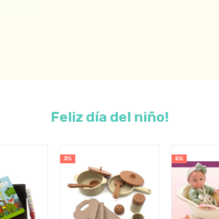
Feliz día del niño!
3%
5%