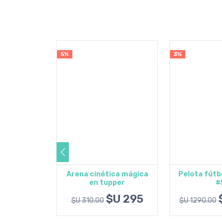
5%
3%
agarra
Arena cinética mágica
Pelota fútb
inguino
en tupper
#
l carrito
Agregar al carrito
Agregar 
U 1164
$U 295
$U 310.00
$U 1290.00