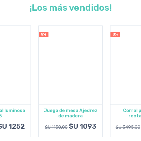
¡Los más vendidos!
5%
3%
ol luminosa
Juego de mesa Ajedrez
Corral 
5
de madera
recta
al carrito
Agregar al carrito
Agregar
$U 1252
$U 1093
$U 1150.00
$U 3495.00