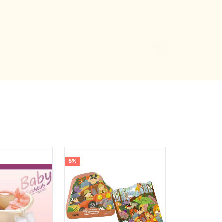
5%
5%