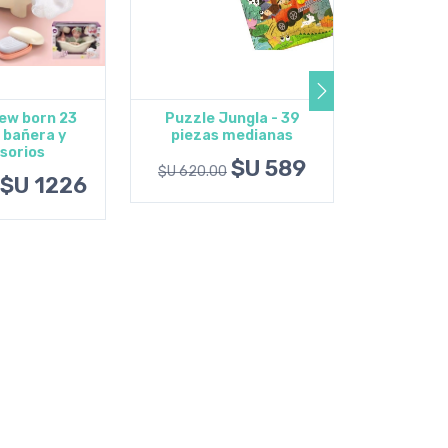
ew born 23
Puzzle Jungla - 39
Veladora
 bañera y
piezas medianas
de peluc
 al carrito
Agregar al carrito
Agrega
sorios
con músi
$U 589
$U 620.00
$U 1226
$U 1790.0