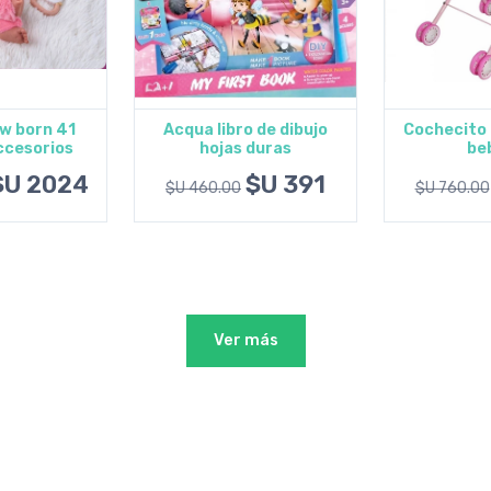
w born 41
Acqua libro de dibujo
Cochecito 
ccesorios
hojas duras
be
al carrito
Agregar al carrito
Agregar
$U 2024
$U 391
$U 460.00
$U 760.00
Ver más