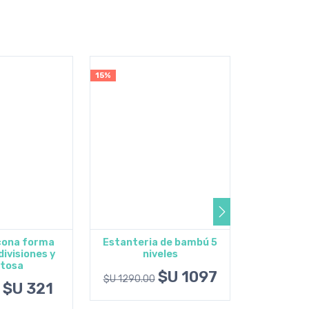
15%
5%
icona forma
Estanteria de bambú 5
Cubo de
divisiones y
niveles
Mon
 al carrito
Agregar al carrito
Agrega
tosa
$U 1097
$U 1290.00
$U 2050.0
$U 321