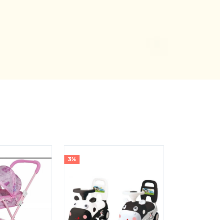
3%
5%