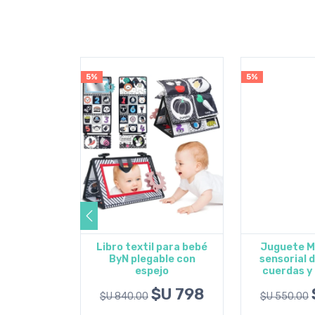
5%
5%
ito y asas
Libro textil para bebé
Juguete M
 175 ml.
ByN plegable con
sensorial d
l carrito
Agregar al carrito
Agregar 
espejo
cuerdas y 
U 534
$U 798
$U 840.00
$U 550.00