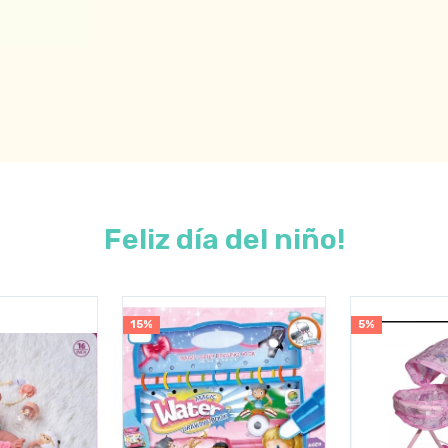
Feliz día del niño!
15%
5%