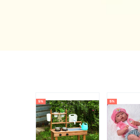
5%
5%