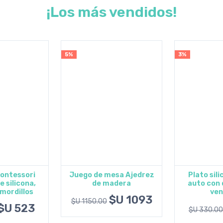
¡Los más vendidos!
5%
3%
ontessori
Juego de mesa Ajedrez
Plato sil
e silicona,
de madera
auto con 
al carrito
Agregar al carrito
Agregar
mordillos
ven
$U 1093
$U 1150.00
$U 523
$U 330.00