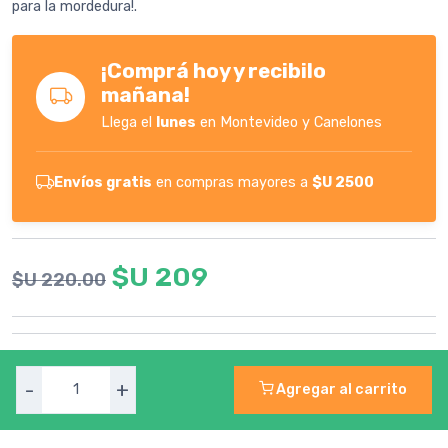
para la mordedura!.
¡Comprá hoy y recibilo
mañana!
Llega el
lunes
en Montevideo y Canelones
Envíos gratis
en compras mayores a
$U 2500
$U 209
$U 220.00
-
+
Agregar al carrito