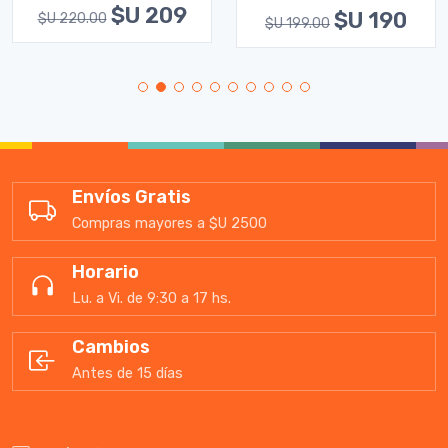
$U 209
$U 190
$U 220.00
$U 199.00
Envíos Gratis
Compras mayores a $U 2500
Horario
Lu. a Vi. de 9:30 a 17 hs.
Cambios
Antes de 15 días