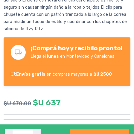
del suelo El cierre de metal en el clip del chupete es fuerte y
seguro sin causar ningún daño a la ropa o tejidos El clip para
chupete cuenta con un patrón trenzado a lo largo de la correa
para añadir un toque de estilo y coordinar con los chupetes de
silicona de Itzy Ritz
¡Comprá hoy y recibilo pronto!
Llega el
lunes
en Montevideo y Canelones
Envíos gratis
en compras mayores a
$U 2500
$U 637
$U 670.00