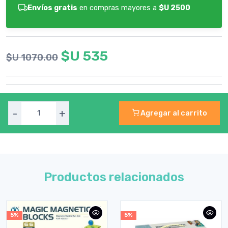
Envíos gratis
en compras mayores a
$U 2500
$U 535
$U 1070.00
-
+
Agregar al carrito
Productos relacionados
5%
5%